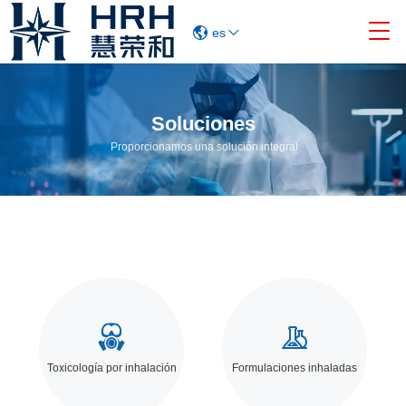

es
Soluciones
Proporcionamos una solución integral


Toxicología por inhalación
Formulaciones inhaladas