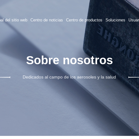
al del sitio web
Centro de noticias
Centro de productos
Soluciones
Usuar
Sobre nosotros
Dedicados al campo de los aerosoles y la salud