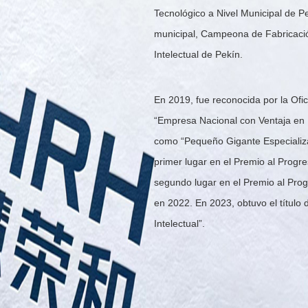
Tecnológico a Nivel Municipal de P
0
municipal, Campeona de Fabricaci
1
Intelectual de Pekín.
2
3
En 2019, fue reconocida por la Ofi
4
“Empresa Nacional con Ventaja en P
5
como “Pequeño Gigante Especializad
0
0
6
0
primer lugar en el Premio al Progre
segundo lugar en el Premio al Progr
1
1
7
1
en 2022. En 2023, obtuvo el títul
2
2
8
2
Intelectual”.
3
3
9
3
4
4
0
4
5
5
1
5
6
6
2
6