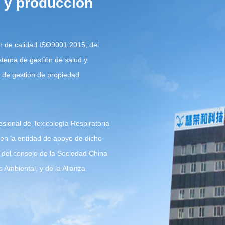
o y producción
ón de calidad ISO9001:2015, del
stema de gestión de salud y
 de gestión de propiedad
sional de Toxicología Respiratoria
 en la entidad de apoyo de dicho
del consejo de la Sociedad China
 Ambiental, y de la Alianza