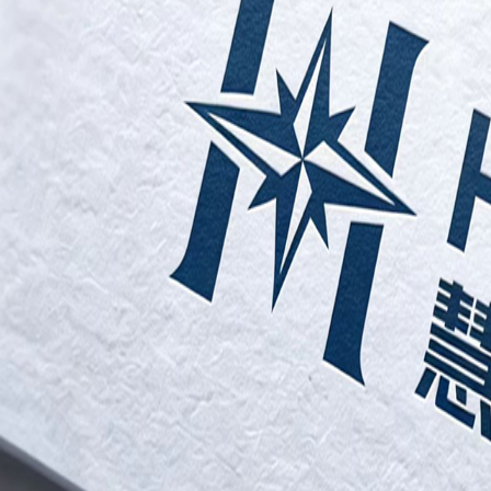
0
0
1
1
0
2
2
0
1
0
3
0
3
1
2
1
4
1
4
2
3
2
5
2
5
3
4
3
6
3
6
4
5
4
7
4
7
5
6
5
8
5
8
6
7
6
9
6