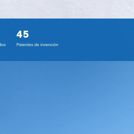
1
2
2
3
3
4
4
5
5
6
Patentes de invención
dos
6
7
7
8
8
9
9