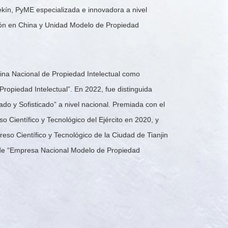
ekín, PyME especializada e innovadora a nivel
ón en China y Unidad Modelo de Propiedad
0
0
1
1
2
cina Nacional de Propiedad Intelectual como
2
3
ropiedad Intelectual”. En 2022, fue distinguida
3
4
o y Sofisticado” a nivel nacional. Premiada con el
4
5
so Científico y Tecnológico del Ejército en 2020, y
eso Científico y Tecnológico de la Ciudad de Tianjin
5
6
o de “Empresa Nacional Modelo de Propiedad
6
7
7
8
8
9
9
0
0
1