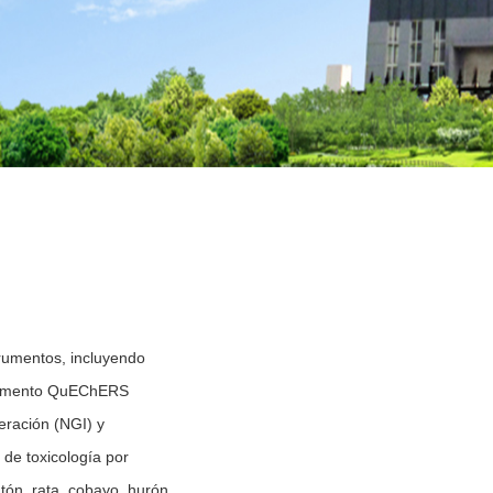
rumentos, incluyendo
strumento QuEChERS
eración (NGI) y
s de toxicología por
tón, rata, cobayo, hurón,