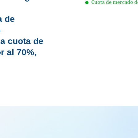
a de
%
na cuota de
r al 70%,