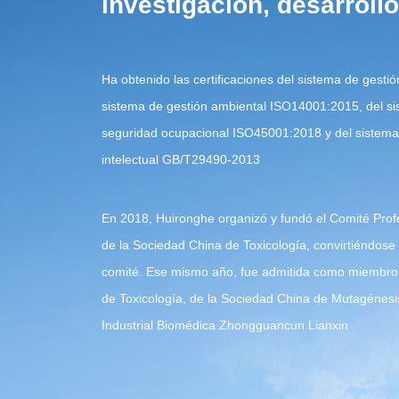
investigación, desarroll
Ha obtenido las certificaciones del sistema de gesti
sistema de gestión ambiental ISO14001:2015, del si
seguridad ocupacional ISO45001:2018 y del sistema
intelectual GB/T29490-2013
En 2018, Huironghe organizó y fundó el Comité Profe
de la Sociedad China de Toxicología, convirtiéndose
comité. Ese mismo año, fue admitida como miembro 
de Toxicología, de la Sociedad China de Mutagénesis
Industrial Biomédica Zhongguancun Lianxin