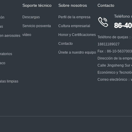
Soporte técnico
Sobre nosotros
Contacto
Teléfono 
Descargas
Perfil de la empresa
ión

86-4
Servicio posventa
Cultura empresarial
as
vídeo
Honor y Certificaciones
 en aerosoles
Teléfono de quejas：
Contacto
18811189027
Fax：86-10-563700
Únete a nuestro equipo
ratorios
Dirección de la empre
baco
Calle Jingsheng Sur 
Económico y Tecnológ
Correo electrónico
alas limpias