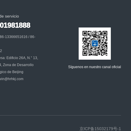
de servicio
001981888
86-13366651616 / 86-
32
sa: Edificio 26A, N.° 13,
4, Zona de Desarrollo
Síguenos en nuestro canal oficial
ico de Beijing
：win@hrhkj.com
京ICP备15032179号-1