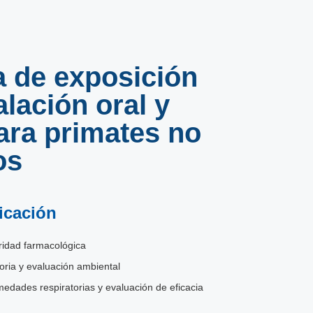
 de exposición
alación oral y
ara primates no
os
icación
ridad farmacológica
oria y evaluación ambiental
dades respiratorias y evaluación de eficacia