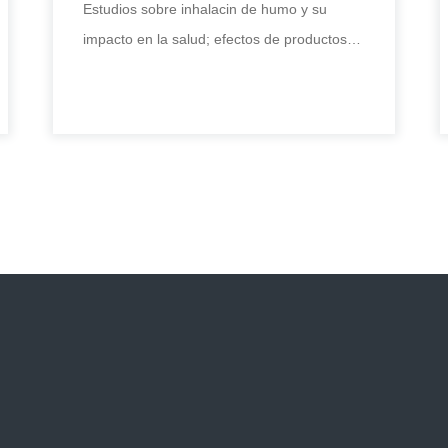
Estudios sobre inhalacin de humo y su
impacto en la salud; efectos de productos
qumicos y pesticidas sobre el ambiente y
Sistema de exposición celular
monoconcentración
Estudios sobre inhalacin de humo y su
impacto en la salud; efectos de productos
qumicos y pesticidas sobre el ambiente y
+