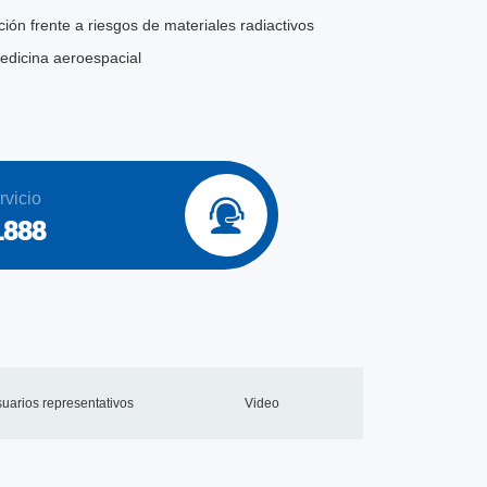
ión frente a riesgos de materiales radiactivos
medicina aeroespacial
rvicio

1888
uarios representativos
Video