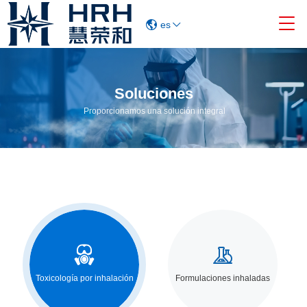

es
Soluciones
Proporcionamos una solución integral


Toxicología por inhalación
Formulaciones inhaladas